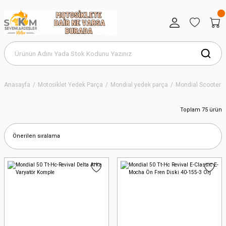
Anasayfa
Motosiklet Yedek Parça
Mondial yedek parça
Mondial Scooter S
Toplam 75 ürün