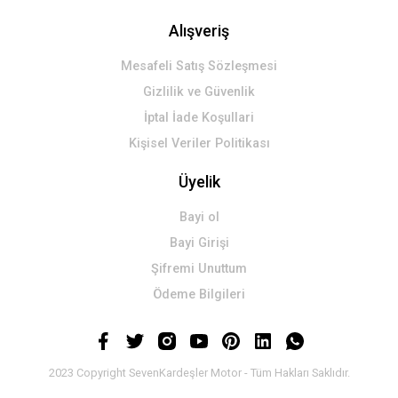
Alışveriş
Mesafeli Satış Sözleşmesi
Gizlilik ve Güvenlik
İptal İade Koşullari
Kişisel Veriler Politikası
Üyelik
Bayi ol
Bayi Girişi
Şifremi Unuttum
Ödeme Bilgileri
2023 Copyright SevenKardeşler Motor - Tüm Hakları Saklıdır.