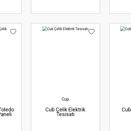
Cup
Toledo
Cub Çelik Elektrik
Cub
aneli
Tesisatı