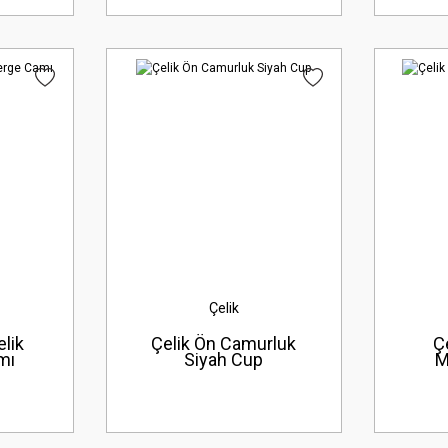
Çelik
lik
Çelik Ön Camurluk
Ç
mı
Siyah Cup
M