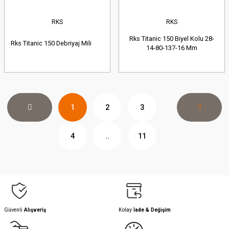
RKS
RKS
Rks Titanic 150 Biyel Kolu 28-
Rks Titanic 150 Debriyaj Mili
14-80-137-16 Mm
1
2
3
4
..
11
Güvenli
Alışveriş
Kolay
İade & Değişim