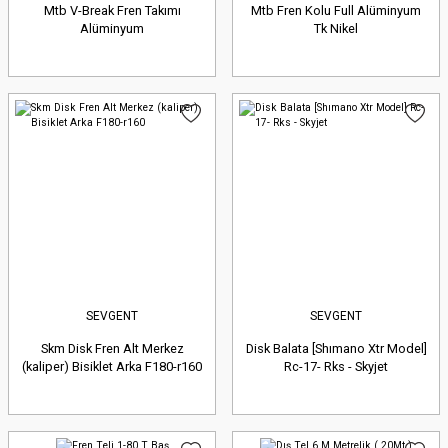
Mtb V-Break Fren Takımı
Mtb Fren Kolu Full Alüminyum
Alüminyum
Tk Nikel
SEVGENT
SEVGENT
Skm Disk Fren Alt Merkez
Disk Balata [Shımano Xtr Model]
(kaliper) Bisiklet Arka F180-r160
Rc-17- Rks - Skyjet