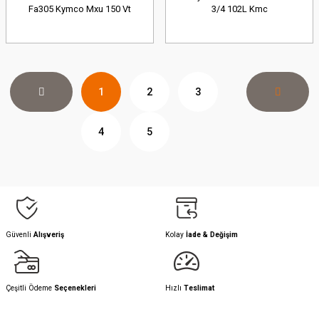
Fa305 Kymco Mxu 150 Vt
3/4 102L Kmc
1
2
3
4
5
Güvenli
Alışveriş
Kolay
İade & Değişim
Çeşitli Ödeme
Seçenekleri
Hızlı
Teslimat