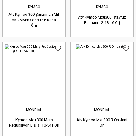
KYMCO
KYMCO
Atv Kymco 300 Şanzıman Mili
Atv Kymco Mxu300 İstavruz
165-25 Mm Sonsuz 6 Kanallı
Rulmanı 12-18-16 Orj
Öm
MONDİAL
MONDİAL
Kymco Mxu 300 Marş
Atv Kymco Mxu300 R Ön Jant
Redüksiyon Dişlisi 10-54T Orj
Orj