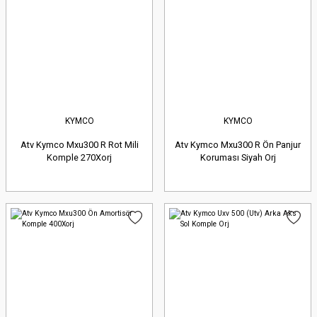
KYMCO
KYMCO
Atv Kymco Mxu300 R Rot Mili
Atv Kymco Mxu300 R Ön Panjur
Komple 270Xorj
Koruması Siyah Orj