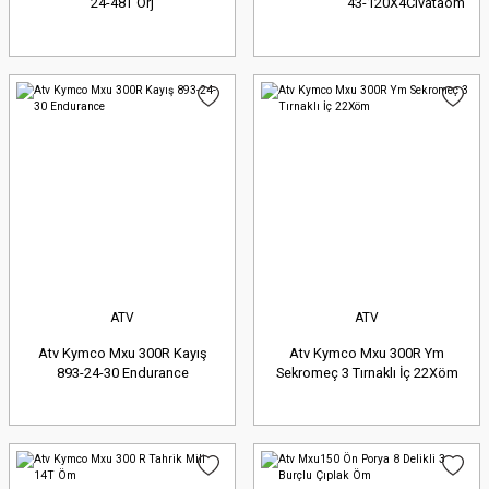
24-48T Orj
43-120X4Civataöm
ATV
ATV
Atv Kymco Mxu 300R Kayış
Atv Kymco Mxu 300R Ym
893-24-30 Endurance
Sekromeç 3 Tırnaklı İç 22Xöm