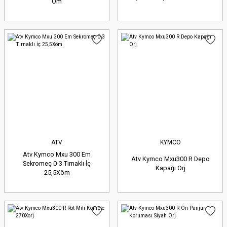
Öm
ATV
KYMCO
Atv Kymco Mxu 300 Em
Atv Kymco Mxu300 R Depo
Sekromeç 0-3 Tırnaklı İç
Kapağı Orj
25,5Xöm