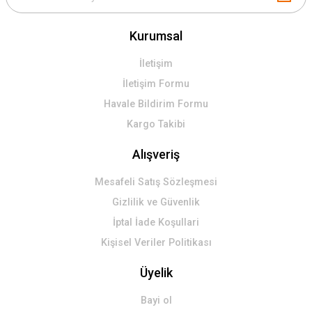
Kurumsal
İletişim
İletişim Formu
Havale Bildirim Formu
Kargo Takibi
Alışveriş
Mesafeli Satış Sözleşmesi
Gizlilik ve Güvenlik
İptal İade Koşullari
Kişisel Veriler Politikası
Üyelik
Bayi ol