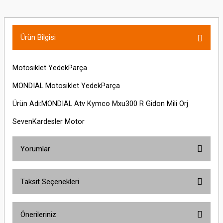
Ürün Bilgisi
Motosiklet YedekParça
MONDIAL Motosiklet YedekParça
Ürün Adi:MONDIAL Atv Kymco Mxu300 R Gidon Mili Orj
SevenKardesler Motor
Yorumlar
Taksit Seçenekleri
Bu ürüne ilk yorumu siz yapın!
Önerileriniz
Yorum Yaz