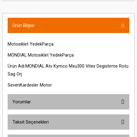
Ürün Bilgisi
Motosiklet YedekParça
MONDIAL Motosiklet YedekParça
Ürün Adi:MONDIAL Atv Kymco Mxu300 Vites Degistirme Rotu
Sag Orj
SevenKardesler Motor
Yorumlar
Taksit Seçenekleri
Bu ürüne ilk yorumu siz yapın!