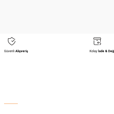
Ürün resmi kalitesiz, bozuk veya görüntülenemiyor.
Ürün açıklamasında eksik bilgiler bulunuyor.
Ürün bilgilerinde hatalar bulunuyor.
Ürün fiyatı diğer sitelerden daha pahalı.
Bu ürüne benzer farklı alternatifler olmalı.
Güvenli
Alışveriş
Kolay
İade & Değ