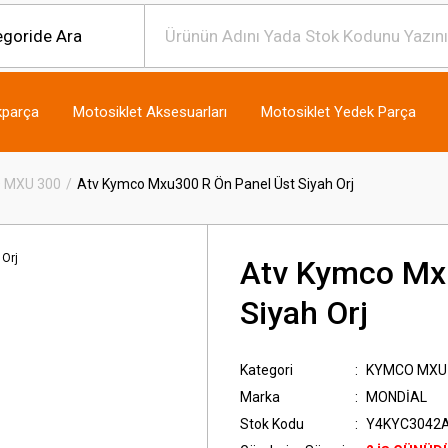
kparça
Motosiklet Aksesuarları
Motosiklet Yedek Parça
 MXU 300
Atv Kymco Mxu300 R Ön Panel Üst Siyah Orj
Atv Kymco Mx
Siyah Orj
Kategori
KYMCO MXU
Marka
MONDİAL
Stok Kodu
Y4KYC3042