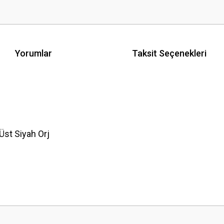
Yorumlar
Taksit Seçenekleri
st Siyah Orj
 yetersiz gördüğünüz noktaları öneri formunu kullanarak tarafımıza iletebilirsini
Bu ürüne ilk yorumu siz yapın!