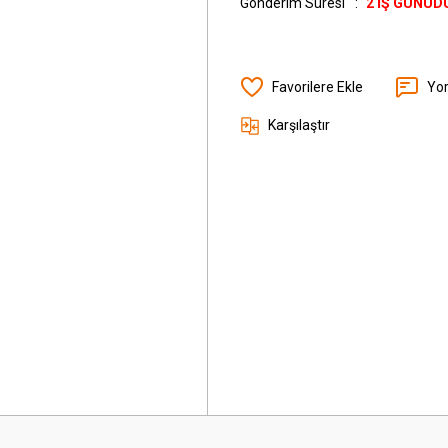
Gönderim Süresi
2 İŞ GÜNÜD
Yo
Karşılaştır