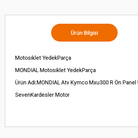
Ürün Bilgisi
Motosiklet YedekParça
MONDIAL Motosiklet YedekParça
Ürün Adi:MONDIAL Atv Kymco Mxu300 R Ön Panel Ü
SevenKardesler Motor
Bu ürünün fiyat bilgisi, resim, ürün açıklamalarında ve diğer konularda
Görüş ve önerileriniz için teşekkür ederiz.