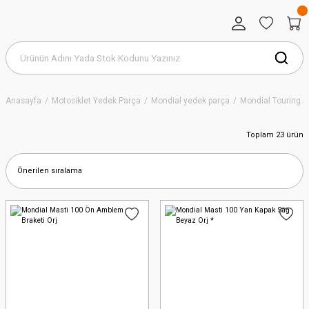
Anasayfa
Motosiklet Yedek Parça
Mondial yedek parça
Mondial Touring S
Toplam 23 ürün