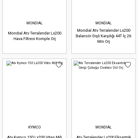
MONDİAL
MONDİAL
Mondial Atv Terralender Lx200
Mondial Atv Terralender Lx200
Balansör Dişli Karşılığı 44T İç 26
Hava Filtresi Komple Orj
Mm Orj
KYMCO
MONDİAL
Atv Kymco 150 Lx200 Vites Mili
Atv Terralender Lx200 Eksantrik