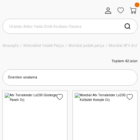
Anasayfa
Motosiklet Yedek Parça
Mondial yedek parça
Mondial ATV & UTV
Toplam 42 ürün