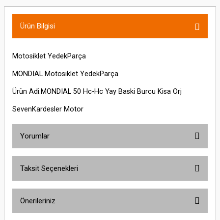
Ürün Bilgisi
Motosiklet YedekParça
MONDIAL Motosiklet YedekParça
Ürün Adi:MONDIAL 50 Hc-Hc Yay Baski Burcu Kisa Orj
SevenKardesler Motor
Yorumlar
Taksit Seçenekleri
Bu ürüne ilk yorumu siz yapın!
Önerileriniz
Yorum Yaz