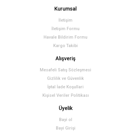
Kurumsal
İletişim
İletişim Formu
Havale Bildirim Formu
Kargo Takibi
Alışveriş
Mesafeli Satış Sözleşmesi
Gizlilik ve Güvenlik
İptal İade Koşullari
Kişisel Veriler Politikası
Üyelik
Bayi ol
Bayi Girişi