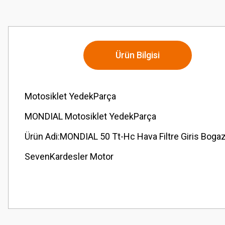
Ürün Bilgisi
Motosiklet YedekParça
MONDIAL Motosiklet YedekParça
Ürün Adi:MONDIAL 50 Tt-Hc Hava Filtre Giris Bogaz
SevenKardesler Motor
Bu ürünün fiyat bilgisi, resim, ürün açıklamalarında ve diğer konularda
Görüş ve önerileriniz için teşekkür ederiz.