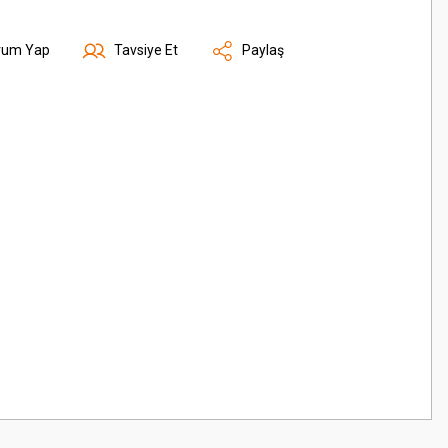
rum Yap
Tavsiye Et
Paylaş