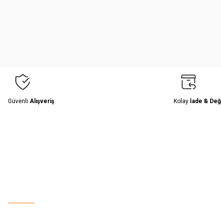
Ürün resmi kalitesiz, bozuk veya görüntülenemiyor.
Ürün açıklamasında eksik bilgiler bulunuyor.
Ürün bilgilerinde hatalar bulunuyor.
Ürün fiyatı diğer sitelerden daha pahalı.
Bu ürüne benzer farklı alternatifler olmalı.
Güvenli
Alışveriş
Kolay
İade & Değ