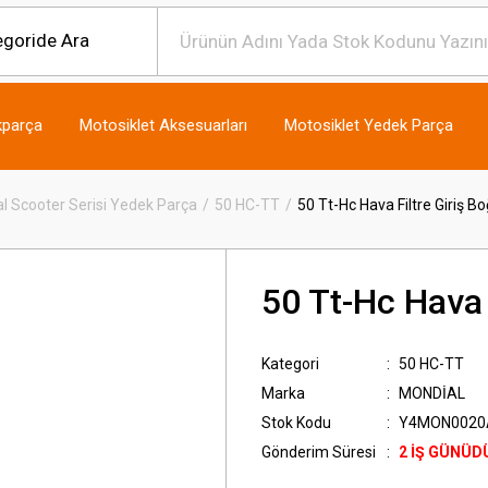
kparça
Motosiklet Aksesuarları
Motosiklet Yedek Parça
l Scooter Serisi Yedek Parça
50 HC-TT
50 Tt-Hc Hava Filtre Giriş Bo
50 Tt-Hc Hava F
Kategori
50 HC-TT
Marka
MONDİAL
Stok Kodu
Y4MON0020
Gönderim Süresi
2 İŞ GÜNÜD