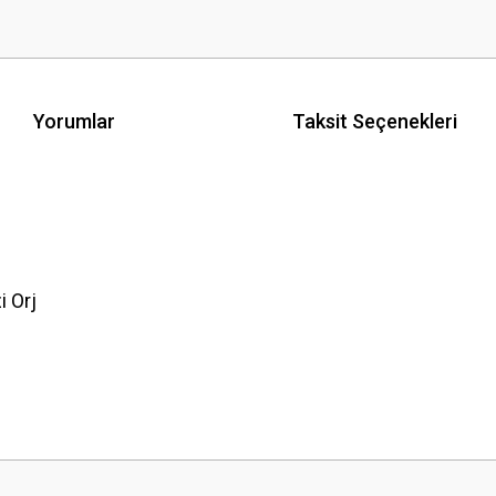
Yorumlar
Taksit Seçenekleri
i Orj
 yetersiz gördüğünüz noktaları öneri formunu kullanarak tarafımıza iletebilirsini
Bu ürüne ilk yorumu siz yapın!