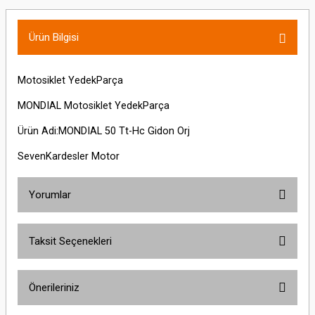
Ürün Bilgisi
Motosiklet YedekParça
MONDIAL Motosiklet YedekParça
Ürün Adi:MONDIAL 50 Tt-Hc Gidon Orj
SevenKardesler Motor
Yorumlar
Taksit Seçenekleri
Bu ürüne ilk yorumu siz yapın!
Önerileriniz
Yorum Yaz