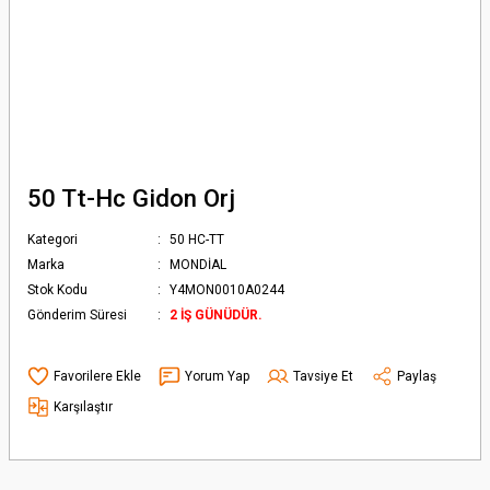
50 Tt-Hc Gidon Orj
Kategori
50 HC-TT
Marka
MONDİAL
Stok Kodu
Y4MON0010A0244
Gönderim Süresi
2 İŞ GÜNÜDÜR.
Yorum Yap
Tavsiye Et
Paylaş
Karşılaştır