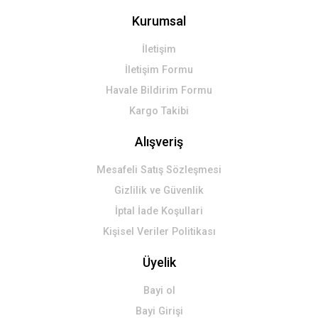
Kurumsal
İletişim
İletişim Formu
Havale Bildirim Formu
Kargo Takibi
Alışveriş
Mesafeli Satış Sözleşmesi
Gizlilik ve Güvenlik
İptal İade Koşullari
Kişisel Veriler Politikası
Üyelik
Bayi ol
Bayi Girişi