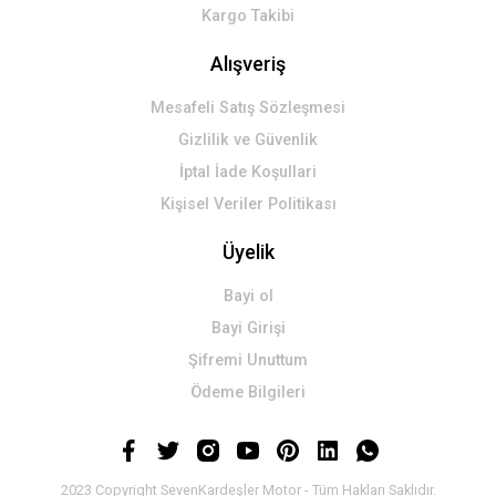
Kargo Takibi
Alışveriş
Mesafeli Satış Sözleşmesi
Gizlilik ve Güvenlik
İptal İade Koşullari
Kişisel Veriler Politikası
Üyelik
Bayi ol
Bayi Girişi
Şifremi Unuttum
Ödeme Bilgileri
2023 Copyright SevenKardeşler Motor - Tüm Hakları Saklıdır.