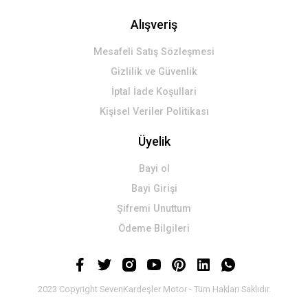
Alışveriş
Mesafeli Satış Sözleşmesi
Gizlilik ve Güvenlik
İptal İade Koşullari
Kişisel Veriler Politikası
Üyelik
Bayi ol
Bayi Girişi
Şifremi Unuttum
Ödeme Bilgileri
2023 Copyright SevenKardeşler Motor - Tüm Hakları Saklıdır.