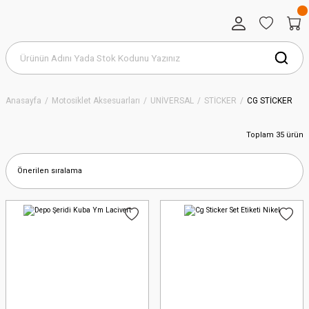
Anasayfa
Motosiklet Aksesuarları
UNİVERSAL
STİCKER
CG STİCKER
Toplam 35 ürün