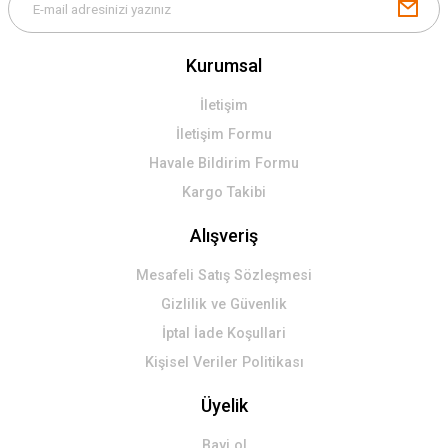
Kurumsal
İletişim
İletişim Formu
Havale Bildirim Formu
Kargo Takibi
Alışveriş
Mesafeli Satış Sözleşmesi
Gizlilik ve Güvenlik
İptal İade Koşullari
Kişisel Veriler Politikası
Üyelik
Bayi ol