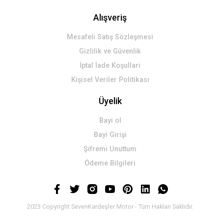
Alışveriş
Mesafeli Satış Sözleşmesi
Gizlilik ve Güvenlik
İptal İade Koşullari
Kişisel Veriler Politikası
Üyelik
Bayi ol
Bayi Girişi
Şifremi Unuttum
Ödeme Bilgileri
2023 Copyright SevenKardeşler Motor - Tüm Hakları Saklıdır.