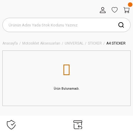
Anasayfa
Motosiklet Aksesuarları
UNİVERSAL
STİCKER
A4 STİCKER
Ürün Bulunamadı.