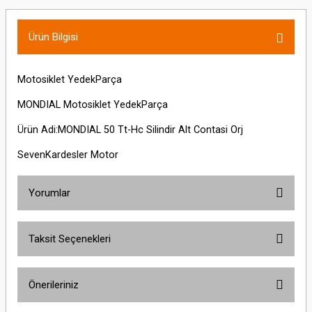
Ürün Bilgisi
Motosiklet YedekParça
MONDIAL Motosiklet YedekParça
Ürün Adi:MONDIAL 50 Tt-Hc Silindir Alt Contasi Orj
SevenKardesler Motor
Yorumlar
Taksit Seçenekleri
Bu ürüne ilk yorumu siz yapın!
Önerileriniz
Yorum Yaz