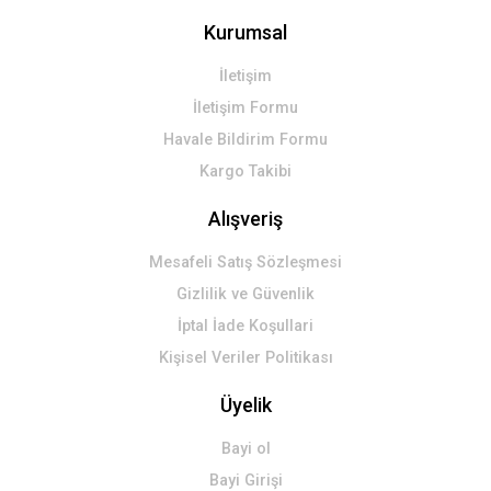
Kurumsal
İletişim
İletişim Formu
Havale Bildirim Formu
Kargo Takibi
Alışveriş
Mesafeli Satış Sözleşmesi
Gizlilik ve Güvenlik
İptal İade Koşullari
Kişisel Veriler Politikası
Üyelik
Bayi ol
Bayi Girişi