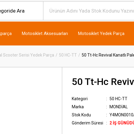
kparça
Motosiklet Aksesuarları
Motosiklet Yedek Parça
l Scooter Serisi Yedek Parça
50 HC-TT
50 Tt-Hc Revival Kanatlı Pale
50 Tt-Hc Reviva
Kategori
50 HC-TT
Marka
MONDİAL
Stok Kodu
Y4MON0010
Gönderim Süresi
2 İŞ GÜNÜD