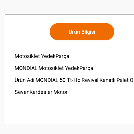
Ürün Bilgisi
Motosiklet YedekParça
MONDIAL Motosiklet YedekParça
Ürün Adi:MONDIAL 50 Tt-Hc Revival Kanatli Palet O
SevenKardesler Motor
Bu ürünün fiyat bilgisi, resim, ürün açıklamalarında ve diğer konularda
Görüş ve önerileriniz için teşekkür ederiz.