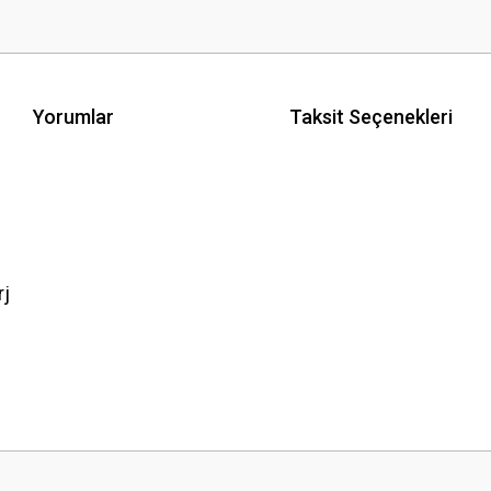
Yorumlar
Taksit Seçenekleri
rj
 yetersiz gördüğünüz noktaları öneri formunu kullanarak tarafımıza iletebilirsini
Bu ürüne ilk yorumu siz yapın!