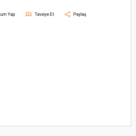
rum Yap
Tavsiye Et
Paylaş