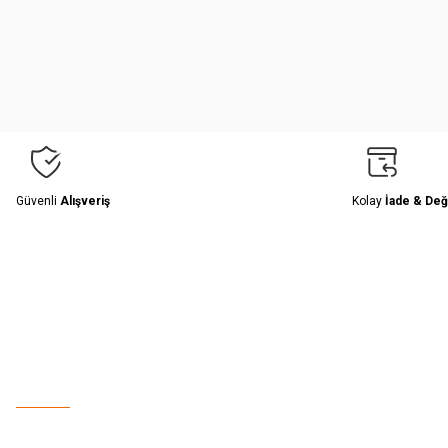
Ürün resmi kalitesiz, bozuk veya görüntülenemiyor.
Ürün açıklamasında eksik bilgiler bulunuyor.
Ürün bilgilerinde hatalar bulunuyor.
Ürün fiyatı diğer sitelerden daha pahalı.
Bu ürüne benzer farklı alternatifler olmalı.
Güvenli
Alışveriş
Kolay
İade & Değ