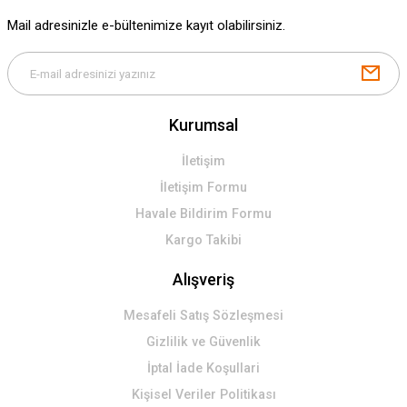
Gönder
Mail adresinizle e-bültenimize kayıt olabilirsiniz.
Kurumsal
İletişim
İletişim Formu
Havale Bildirim Formu
Kargo Takibi
Alışveriş
Mesafeli Satış Sözleşmesi
Gizlilik ve Güvenlik
İptal İade Koşullari
Kişisel Veriler Politikası