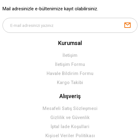
Gönder
Mail adresinizle e-bültenimize kayıt olabilirsiniz.
Kurumsal
İletişim
İletişim Formu
Havale Bildirim Formu
Kargo Takibi
Alışveriş
Mesafeli Satış Sözleşmesi
Gizlilik ve Güvenlik
İptal İade Koşullari
Kişisel Veriler Politikası