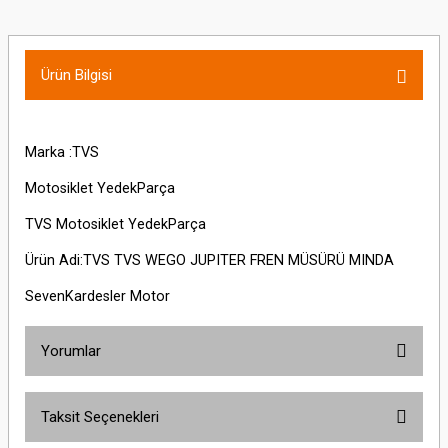
Ürün Bilgisi
Marka :TVS
Motosiklet YedekParça
TVS Motosiklet YedekParça
Ürün Adi:TVS TVS WEGO JUPITER FREN MÜSÜRÜ MINDA
SevenKardesler Motor
Yorumlar
Taksit Seçenekleri
Bu ürüne ilk yorumu siz yapın!