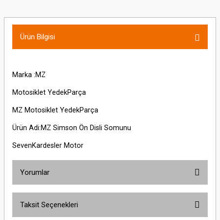
Ürün Bilgisi
Marka :MZ
Motosiklet YedekParça
MZ Motosiklet YedekParça
Ürün Adi:MZ Simson Ön Disli Somunu
SevenKardesler Motor
Yorumlar
Taksit Seçenekleri
Bu ürüne ilk yorumu siz yapın!