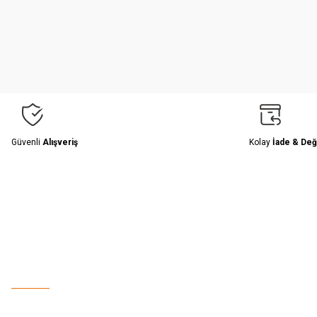
Ürün resmi kalitesiz, bozuk veya görüntülenemiyor.
Ürün açıklamasında eksik bilgiler bulunuyor.
Ürün bilgilerinde hatalar bulunuyor.
Ürün fiyatı diğer sitelerden daha pahalı.
Bu ürüne benzer farklı alternatifler olmalı.
Güvenli
Alışveriş
Kolay
İade & Değ