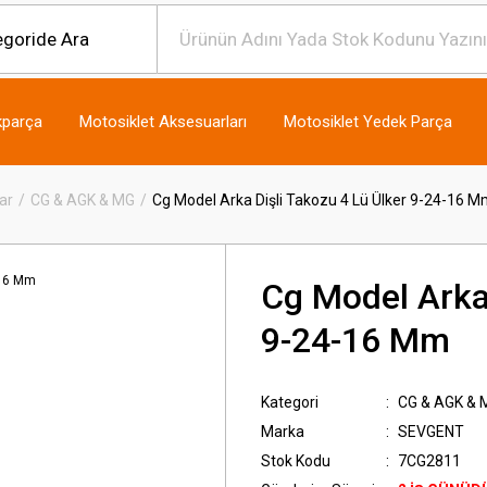
kparça
Motosiklet Aksesuarları
Motosiklet Yedek Parça
ar
CG & AGK & MG
Cg Model Arka Dişli Takozu 4 Lü Ülker 9-24-16 
Cg Model Arka 
9-24-16 Mm
Kategori
CG & AGK & 
Marka
SEVGENT
Stok Kodu
7CG2811