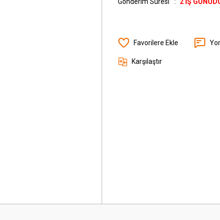
Gönderim Süresi
2 İŞ GÜNÜD
Yo
Karşılaştır