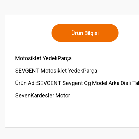
Ürün Bilgisi
Motosiklet YedekParça
SEVGENT Motosiklet YedekParça
Ürün Adi:SEVGENT Sevgent Cg Model Arka Disli Ta
SevenKardesler Motor
Bu ürünün fiyat bilgisi, resim, ürün açıklamalarında ve diğer konularda
Görüş ve önerileriniz için teşekkür ederiz.