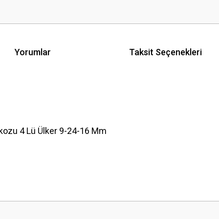
Yorumlar
Taksit Seçenekleri
kozu 4 Lü Ülker 9-24-16 Mm
 yetersiz gördüğünüz noktaları öneri formunu kullanarak tarafımıza iletebilirsini
Bu ürüne ilk yorumu siz yapın!