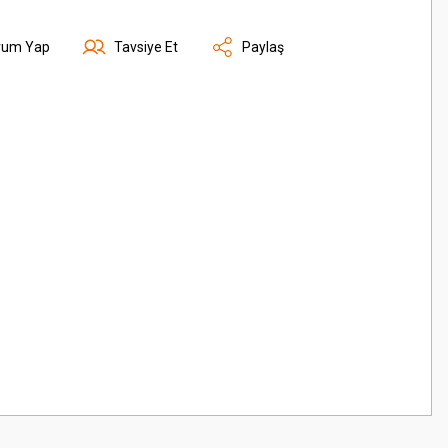
rum Yap
Tavsiye Et
Paylaş