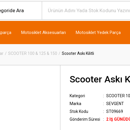
kparça
Motosiklet Aksesuarları
Motosiklet Yedek Parça
ar
SCOOTER 100 & 125 & 150
Scooter Askı Kilitli
Scooter Askı Ki
Kategori
SCOOTER 100
Marka
SEVGENT
Stok Kodu
ST09669
Gönderim Süresi
2 İŞ GÜNÜD