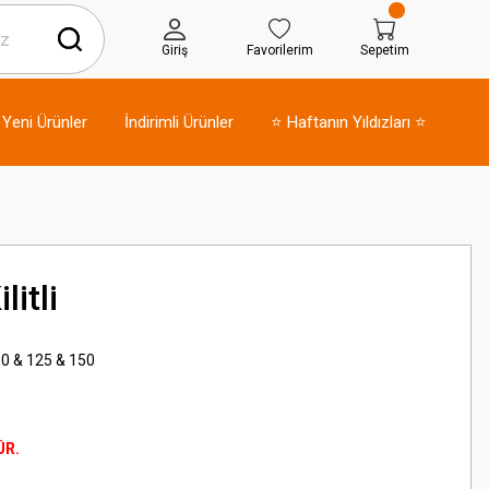
Giriş
Favorilerim
Sepetim
Yeni Ürünler
İndirimli Ürünler
⭐ Haftanın Yıldızları ⭐
litli
 & 125 & 150
ÜR.