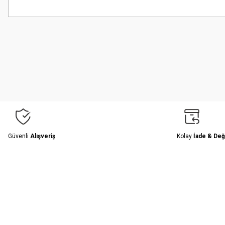
Bu ürünün fiyat bilgisi, resim, ürün açıklamalarında ve diğer konularda
Görüş ve önerileriniz için teşekkür ederiz.
Ürün resmi kalitesiz, bozuk veya görüntülenemiyor.
Ürün açıklamasında eksik bilgiler bulunuyor.
Ürün bilgilerinde hatalar bulunuyor.
Ürün fiyatı diğer sitelerden daha pahalı.
Bu ürüne benzer farklı alternatifler olmalı.
Güvenli
Alışveriş
Kolay
İade & Değ