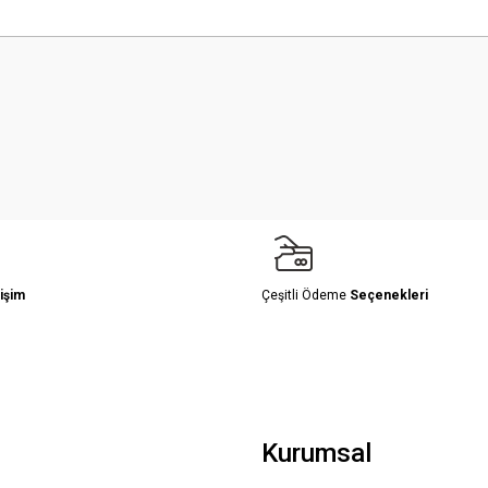
 yetersiz gördüğünüz noktaları öneri formunu kullanarak tarafımıza iletebilirsini
Bu ürüne ilk yorumu siz yapın!
Yorum Yaz
işim
Çeşitli Ödeme
Seçenekleri
Gönder
Kurumsal