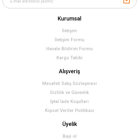
Kurumsal
İletişim
İletişim Formu
Havale Bildirim Formu
Kargo Takibi
Alışveriş
Mesafeli Satış Sözleşmesi
Gizlilik ve Güvenlik
İptal İade Koşullari
Kişisel Veriler Politikası
Üyelik
Bayi ol