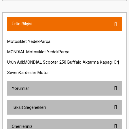
Ürün Bilgisi
Motosiklet YedekParça
MONDIAL Motosiklet YedekParça
Ürün Adi:MONDIAL Scooter 250 Buffalo Aktarma Kapagi Orj
SevenKardesler Motor
Yorumlar
Taksit Seçenekleri
Bu ürüne ilk yorumu siz yapın!
Önerileriniz
Yorum Yaz