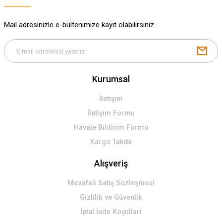
Gönder
Mail adresinizle e-bültenimize kayıt olabilirsiniz.
Kurumsal
İletişim
İletişim Formu
Havale Bildirim Formu
Kargo Takibi
Alışveriş
Mesafeli Satış Sözleşmesi
Gizlilik ve Güvenlik
İptal İade Koşullari