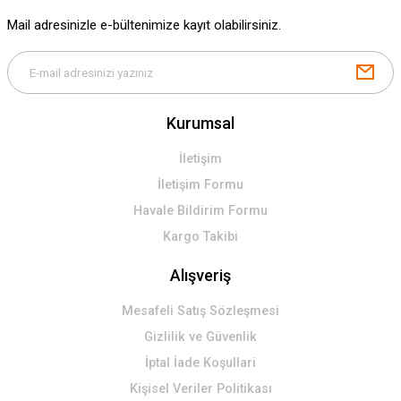
Gönder
Mail adresinizle e-bültenimize kayıt olabilirsiniz.
Kurumsal
İletişim
İletişim Formu
Havale Bildirim Formu
Kargo Takibi
Alışveriş
Mesafeli Satış Sözleşmesi
Gizlilik ve Güvenlik
İptal İade Koşullari
Kişisel Veriler Politikası