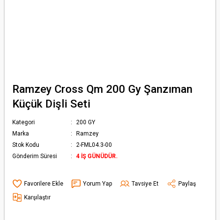
Ramzey Cross Qm 200 Gy Şanzıman
Küçük Dişli Seti
Kategori
200 GY
Marka
Ramzey
Stok Kodu
2-FML04.3-00
Gönderim Süresi
4 İŞ GÜNÜDÜR.
Yorum Yap
Tavsiye Et
Paylaş
Karşılaştır