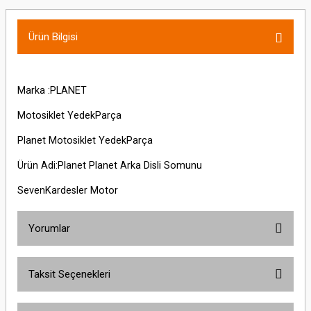
Ürün Bilgisi
Marka :PLANET
Motosiklet YedekParça
Planet Motosiklet YedekParça
Ürün Adi:Planet Planet Arka Disli Somunu
SevenKardesler Motor
Yorumlar
Taksit Seçenekleri
Bu ürüne ilk yorumu siz yapın!