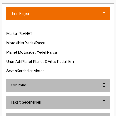
Ürün Bilgisi
Marka :PLANET
Motosiklet YedekParça
Planet Motosiklet YedekParça
Ürün Adi:Planet Planet 3 Vites Pedali Em
SevenKardesler Motor
Yorumlar
Taksit Seçenekleri
Bu ürüne ilk yorumu siz yapın!