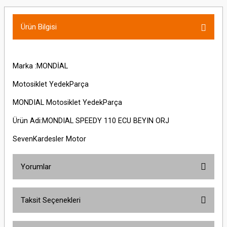
Ürün Bilgisi
Marka :MONDİAL
Motosiklet YedekParça
MONDIAL Motosiklet YedekParça
Ürün Adi:MONDIAL SPEEDY 110 ECU BEYIN ORJ
SevenKardesler Motor
Yorumlar
Taksit Seçenekleri
Bu ürüne ilk yorumu siz yapın!