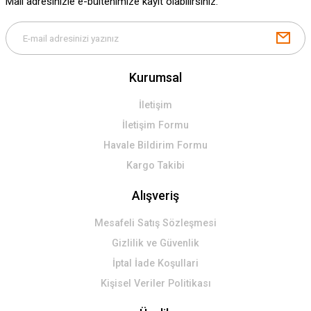
Mail adresinizle e-bültenimize kayıt olabilirsiniz.
Kurumsal
İletişim
İletişim Formu
Havale Bildirim Formu
Kargo Takibi
Alışveriş
Mesafeli Satış Sözleşmesi
Gizlilik ve Güvenlik
İptal İade Koşullari
Kişisel Veriler Politikası