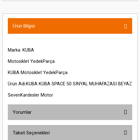
Ürün Bilgisi
Marka :KUBA
Motosiklet YedekParça
KUBA Motosiklet YedekParça
Ürün Adi:KUBA KUBA SPACE 50 SINYAL MUHAFAZASI BEYAZ
SevenKardesler Motor
Yorumlar
Taksit Seçenekleri
Bu ürüne ilk yorumu siz yapın!