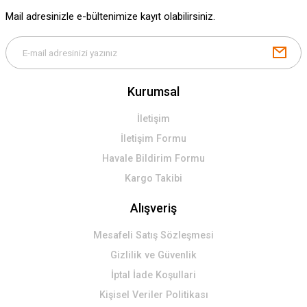
Gönder
Mail adresinizle e-bültenimize kayıt olabilirsiniz.
Kurumsal
İletişim
İletişim Formu
Havale Bildirim Formu
Kargo Takibi
Alışveriş
Mesafeli Satış Sözleşmesi
Gizlilik ve Güvenlik
İptal İade Koşullari
Kişisel Veriler Politikası