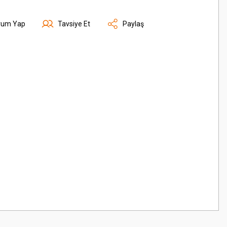
rum Yap
Tavsiye Et
Paylaş