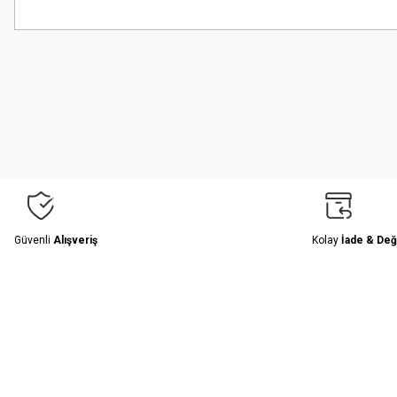
Bu ürünün fiyat bilgisi, resim, ürün açıklamalarında ve diğer konularda
Görüş ve önerileriniz için teşekkür ederiz.
Ürün resmi kalitesiz, bozuk veya görüntülenemiyor.
Ürün açıklamasında eksik bilgiler bulunuyor.
Ürün bilgilerinde hatalar bulunuyor.
Ürün fiyatı diğer sitelerden daha pahalı.
Bu ürüne benzer farklı alternatifler olmalı.
Güvenli
Alışveriş
Kolay
İade & Değ