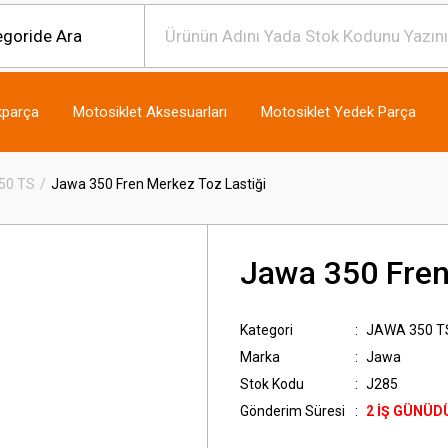
kparça
Motosiklet Aksesuarları
Motosiklet Yedek Parça
50 TS
Jawa 350 Fren Merkez Toz Lastiği
Jawa 350 Fren
Kategori
JAWA 350 T
Marka
Jawa
Stok Kodu
J285
Gönderim Süresi
2 İŞ GÜNÜD