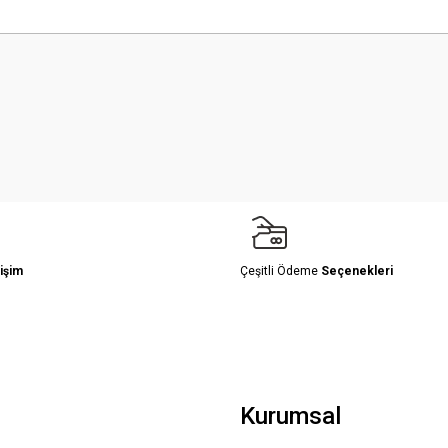
 yetersiz gördüğünüz noktaları öneri formunu kullanarak tarafımıza iletebilirsini
Bu ürüne ilk yorumu siz yapın!
Yorum Yaz
işim
Çeşitli Ödeme
Seçenekleri
Gönder
Kurumsal