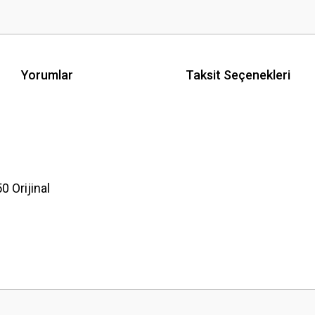
Yorumlar
Taksit Seçenekleri
0 Orijinal
 yetersiz gördüğünüz noktaları öneri formunu kullanarak tarafımıza iletebilirsini
Bu ürüne ilk yorumu siz yapın!