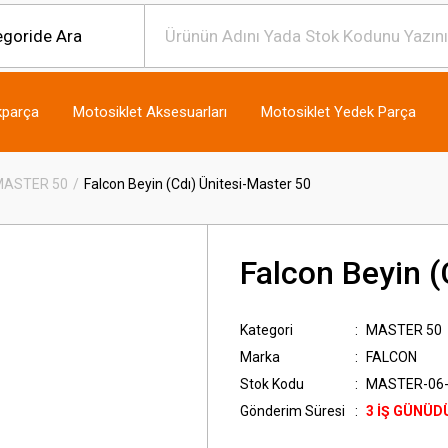
kparça
Motosiklet Aksesuarları
Motosiklet Yedek Parça
MASTER 50
Falcon Beyin (Cdı) Ünitesi-Master 50
Falcon Beyin (
Kategori
MASTER 50
Marka
FALCON
Stok Kodu
MASTER-06
Gönderim Süresi
3 İŞ GÜNÜD