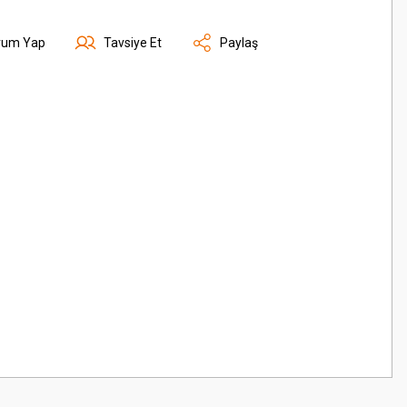
rum Yap
Tavsiye Et
Paylaş