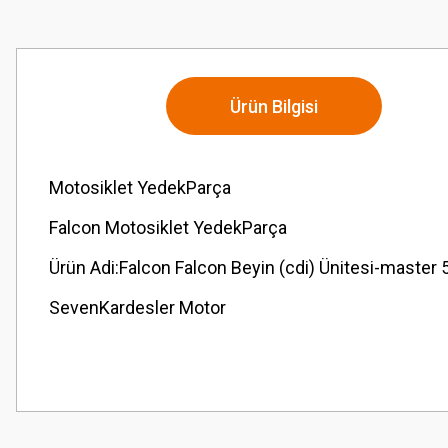
Ürün Bilgisi
Motosiklet YedekParça
Falcon Motosiklet YedekParça
Ürün Adi:Falcon Falcon Beyin (cdi) Ünitesi-master 5
SevenKardesler Motor
Bu ürünün fiyat bilgisi, resim, ürün açıklamalarında ve diğer konularda
Görüş ve önerileriniz için teşekkür ederiz.