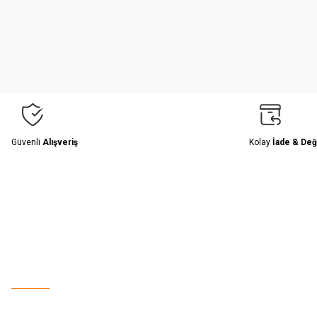
Ürün resmi kalitesiz, bozuk veya görüntülenemiyor.
Ürün açıklamasında eksik bilgiler bulunuyor.
Ürün bilgilerinde hatalar bulunuyor.
Ürün fiyatı diğer sitelerden daha pahalı.
Bu ürüne benzer farklı alternatifler olmalı.
Güvenli
Alışveriş
Kolay
İade & Değ