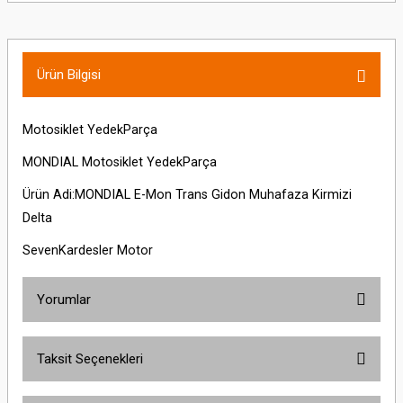
Ürün Bilgisi
Motosiklet YedekParça
MONDIAL Motosiklet YedekParça
Ürün Adi:MONDIAL E-Mon Trans Gidon Muhafaza Kirmizi
Delta
SevenKardesler Motor
Yorumlar
Taksit Seçenekleri
Bu ürüne ilk yorumu siz yapın!