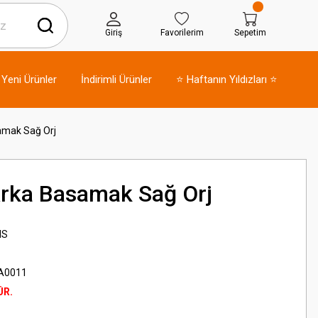
Giriş
Favorilerim
Sepetim
Yeni Ürünler
İndirimli Ürünler
⭐ Haftanın Yıldızları ⭐
amak Sağ Orj
rka Basamak Sağ Orj
NS
A0011
ÜR.