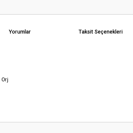
Yorumlar
Taksit Seçenekleri
 Orj
 yetersiz gördüğünüz noktaları öneri formunu kullanarak tarafımıza iletebilirsini
Bu ürüne ilk yorumu siz yapın!