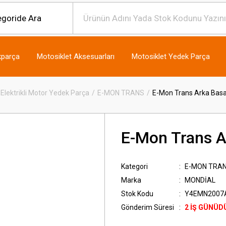
kparça
Motosiklet Aksesuarları
Motosiklet Yedek Parça
Elektrikli Motor Yedek Parça
E-MON TRANS
E-Mon Trans Arka Bas
E-Mon Trans A
Kategori
E-MON TRA
Marka
MONDİAL
Stok Kodu
Y4EMN2007
Gönderim Süresi
2 İŞ GÜNÜD