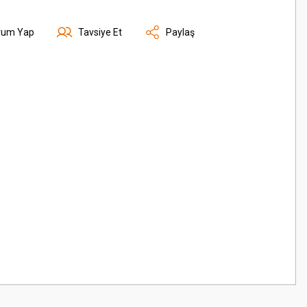
rum Yap
Tavsiye Et
Paylaş