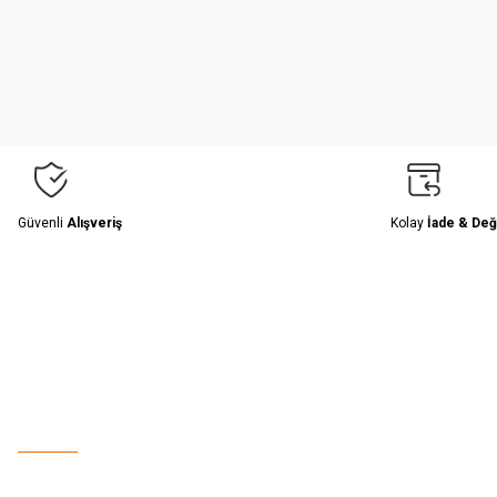
Ürün resmi kalitesiz, bozuk veya görüntülenemiyor.
Ürün açıklamasında eksik bilgiler bulunuyor.
Ürün bilgilerinde hatalar bulunuyor.
Ürün fiyatı diğer sitelerden daha pahalı.
Bu ürüne benzer farklı alternatifler olmalı.
Güvenli
Alışveriş
Kolay
İade & Değ