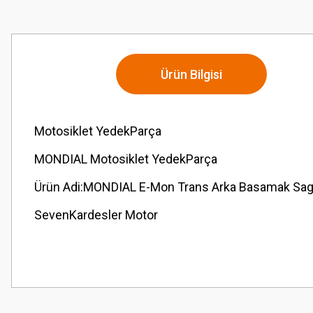
Ürün Bilgisi
Motosiklet YedekParça
MONDIAL Motosiklet YedekParça
Ürün Adi:MONDIAL E-Mon Trans Arka Basamak Sag
SevenKardesler Motor
Bu ürünün fiyat bilgisi, resim, ürün açıklamalarında ve diğer konularda
Görüş ve önerileriniz için teşekkür ederiz.