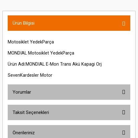
Ürün Bilgisi
Motosiklet YedekParça
MONDIAL Motosiklet YedekParça
Ürün Adi:MONDIAL E-Mon Trans Akü Kapagi Orj
SevenKardesler Motor
Yorumlar
Taksit Seçenekleri
Bu ürüne ilk yorumu siz yapın!
Önerileriniz
Yorum Yaz