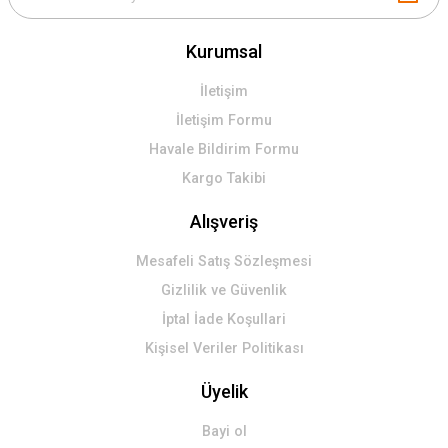
Kurumsal
İletişim
İletişim Formu
Havale Bildirim Formu
Kargo Takibi
Alışveriş
Mesafeli Satış Sözleşmesi
Gizlilik ve Güvenlik
İptal İade Koşullari
Kişisel Veriler Politikası
Üyelik
Bayi ol