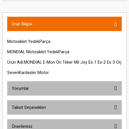
Ürün Bilgisi
Motosiklet YedekParça
MONDIAL Motosiklet YedekParça
Ürün Adi:MONDIAL E-Mon Ön Teker Mil Joy Es-1 Es-2 Es-3 Orj
SevenKardesler Motor
Yorumlar
Taksit Seçenekleri
Bu ürüne ilk yorumu siz yapın!
Önerileriniz
Yorum Yaz