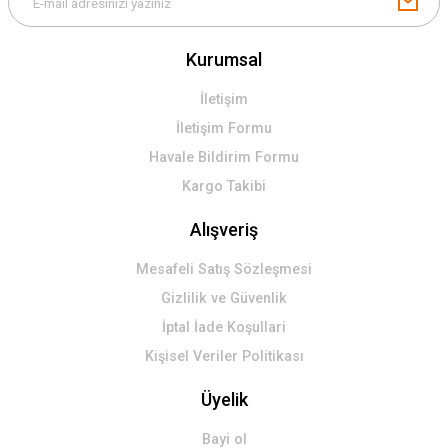
Kurumsal
İletişim
İletişim Formu
Havale Bildirim Formu
Kargo Takibi
Alışveriş
Mesafeli Satış Sözleşmesi
Gizlilik ve Güvenlik
İptal İade Koşullari
Kişisel Veriler Politikası
Üyelik
Bayi ol