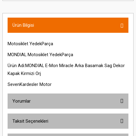
Ürün Bilgisi
Motosiklet YedekParça
MONDIAL Motosiklet YedekParça
Ürün Adi:MONDIAL E-Mon Miracle Arka Basamak Sag Dekor
Kapak Kirmizi Orj
SevenKardesler Motor
Yorumlar
Taksit Seçenekleri
Bu ürüne ilk yorumu siz yapın!