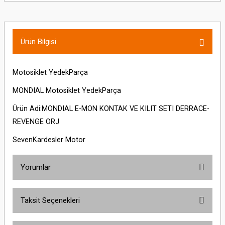
Ürün Bilgisi
Motosiklet YedekParça
MONDIAL Motosiklet YedekParça
Ürün Adi:MONDIAL E-MON KONTAK VE KILIT SETI DERRACE-
REVENGE ORJ
SevenKardesler Motor
Yorumlar
Taksit Seçenekleri
Bu ürüne ilk yorumu siz yapın!