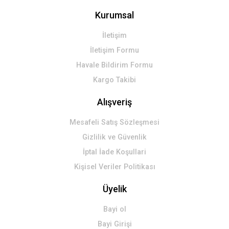
Kurumsal
İletişim
İletişim Formu
Havale Bildirim Formu
Kargo Takibi
Alışveriş
Mesafeli Satış Sözleşmesi
Gizlilik ve Güvenlik
İptal İade Koşullari
Kişisel Veriler Politikası
Üyelik
Bayi ol
Bayi Girişi