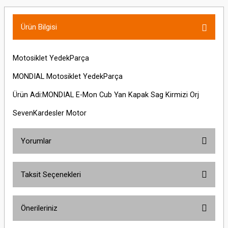
Ürün Bilgisi
Motosiklet YedekParça
MONDIAL Motosiklet YedekParça
Ürün Adi:MONDIAL E-Mon Cub Yan Kapak Sag Kirmizi Orj
SevenKardesler Motor
Yorumlar
Taksit Seçenekleri
Bu ürüne ilk yorumu siz yapın!
Önerileriniz
Yorum Yaz