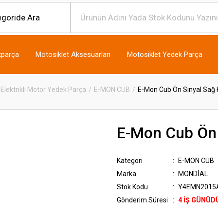
kparça
Motosiklet Aksesuarları
Motosiklet Yedek Parça
Elektrikli Motor Yedek Parça
E-MON CUB
E-Mon Cub Ön Sinyal Sağ 
E-Mon Cub Ön 
Kategori
E-MON CUB
Marka
MONDİAL
Stok Kodu
Y4EMN2015
Gönderim Süresi
4 İŞ GÜNÜD