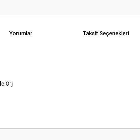
Yorumlar
Taksit Seçenekleri
e Orj
 yetersiz gördüğünüz noktaları öneri formunu kullanarak tarafımıza iletebilirsini
Bu ürüne ilk yorumu siz yapın!