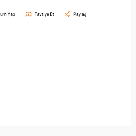
rum Yap
Tavsiye Et
Paylaş