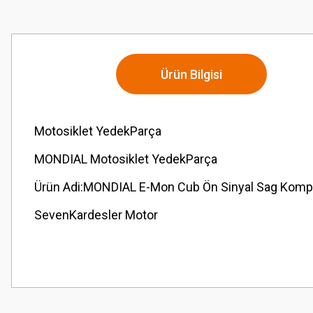
Ürün Bilgisi
Motosiklet YedekParça
MONDIAL Motosiklet YedekParça
Ürün Adi:MONDIAL E-Mon Cub Ön Sinyal Sag Kompl
SevenKardesler Motor
Bu ürünün fiyat bilgisi, resim, ürün açıklamalarında ve diğer konularda
Görüş ve önerileriniz için teşekkür ederiz.