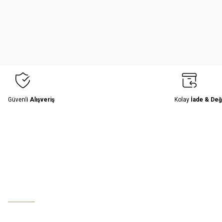
Ürün resmi kalitesiz, bozuk veya görüntülenemiyor.
Ürün açıklamasında eksik bilgiler bulunuyor.
Ürün bilgilerinde hatalar bulunuyor.
Ürün fiyatı diğer sitelerden daha pahalı.
Bu ürüne benzer farklı alternatifler olmalı.
Güvenli
Alışveriş
Kolay
İade & Değ