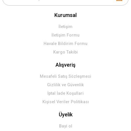
Kurumsal
İletişim
İletişim Formu
Havale Bildirim Formu
Kargo Takibi
Alışveriş
Mesafeli Satış Sözleşmesi
Gizlilik ve Güvenlik
İptal İade Koşullari
Kişisel Veriler Politikası
Üyelik
Bayi ol