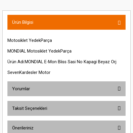
Ürün Bilgisi
Motosiklet YedekParça
MONDIAL Motosiklet YedekParça
Ürün Adi:MONDIAL E-Mon Bliss Sasi No Kapagi Beyaz Orj
SevenKardesler Motor
Yorumlar
Taksit Seçenekleri
Bu ürüne ilk yorumu siz yapın!
Önerileriniz
Yorum Yaz