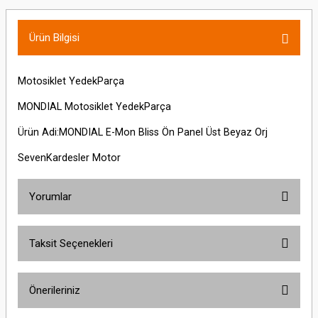
Ürün Bilgisi
Motosiklet YedekParça
MONDIAL Motosiklet YedekParça
Ürün Adi:MONDIAL E-Mon Bliss Ön Panel Üst Beyaz Orj
SevenKardesler Motor
Yorumlar
Taksit Seçenekleri
Bu ürüne ilk yorumu siz yapın!
Önerileriniz
Yorum Yaz