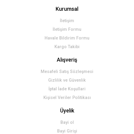
Kurumsal
İletişim
İletişim Formu
Havale Bildirim Formu
Kargo Takibi
Alışveriş
Mesafeli Satış Sözleşmesi
Gizlilik ve Güvenlik
İptal İade Koşullari
Kişisel Veriler Politikası
Üyelik
Bayi ol
Bayi Girişi