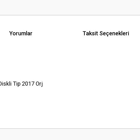
Yorumlar
Taksit Seçenekleri
skli Tip 2017 Orj
 yetersiz gördüğünüz noktaları öneri formunu kullanarak tarafımıza iletebilirsini
Bu ürüne ilk yorumu siz yapın!