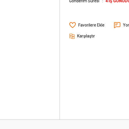
Gönderim Süresi
4 İŞ GÜNÜD
Yo
Karşılaştır