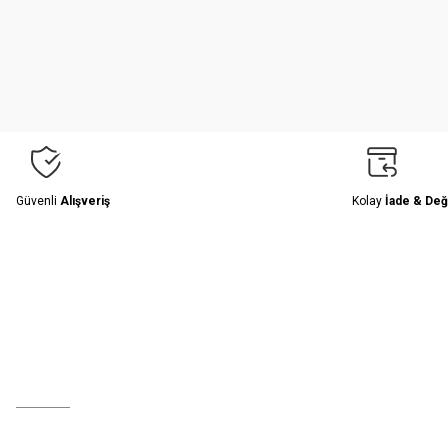
Ürün resmi kalitesiz, bozuk veya görüntülenemiyor.
Ürün açıklamasında eksik bilgiler bulunuyor.
Ürün bilgilerinde hatalar bulunuyor.
Ürün fiyatı diğer sitelerden daha pahalı.
Bu ürüne benzer farklı alternatifler olmalı.
Güvenli
Alışveriş
Kolay
İade & Değ