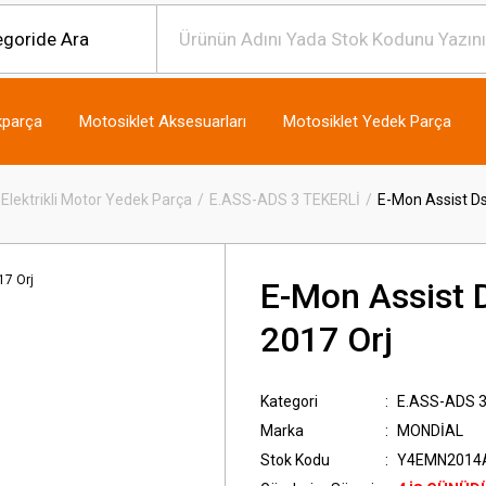
kparça
Motosiklet Aksesuarları
Motosiklet Yedek Parça
Elektrikli Motor Yedek Parça
E.ASS-ADS 3 TEKERLİ
E-Mon Assist Ds
E-Mon Assist D
2017 Orj
Kategori
E.ASS-ADS 3
Marka
MONDİAL
Stok Kodu
Y4EMN2014