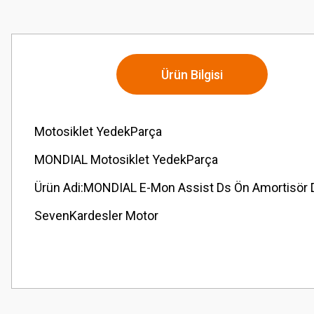
Ürün Bilgisi
Motosiklet YedekParça
MONDIAL Motosiklet YedekParça
Ürün Adi:MONDIAL E-Mon Assist Ds Ön Amortisör Di
SevenKardesler Motor
Bu ürünün fiyat bilgisi, resim, ürün açıklamalarında ve diğer konularda
Görüş ve önerileriniz için teşekkür ederiz.