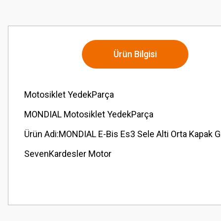
Ürün Bilgisi
Motosiklet YedekParça
MONDIAL Motosiklet YedekParça
Ürün Adi:MONDIAL E-Bis Es3 Sele Alti Orta Kapak Gr
SevenKardesler Motor
Bu ürünün fiyat bilgisi, resim, ürün açıklamalarında ve diğer konularda
Görüş ve önerileriniz için teşekkür ederiz.