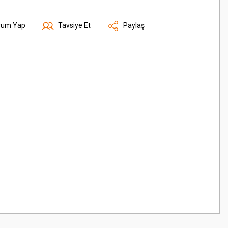
rum Yap
Tavsiye Et
Paylaş