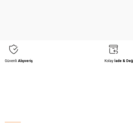
Ürün resmi kalitesiz, bozuk veya görüntülenemiyor.
Ürün açıklamasında eksik bilgiler bulunuyor.
Ürün bilgilerinde hatalar bulunuyor.
Ürün fiyatı diğer sitelerden daha pahalı.
Bu ürüne benzer farklı alternatifler olmalı.
Güvenli
Alışveriş
Kolay
İade & Değ