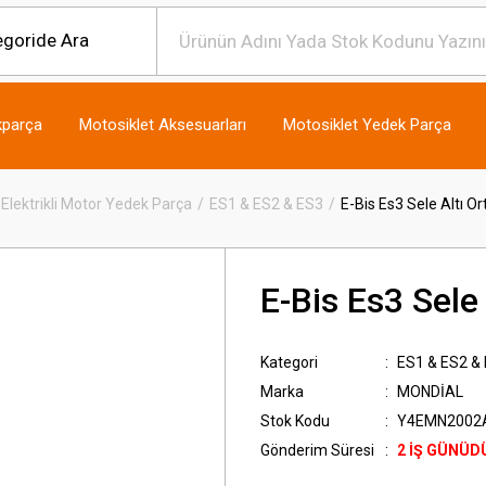
kparça
Motosiklet Aksesuarları
Motosiklet Yedek Parça
Elektrikli Motor Yedek Parça
ES1 & ES2 & ES3
E-Bis Es3 Sele Altı Or
E-Bis Es3 Sele 
Kategori
ES1 & ES2 &
Marka
MONDİAL
Stok Kodu
Y4EMN2002
Gönderim Süresi
2 İŞ GÜNÜD