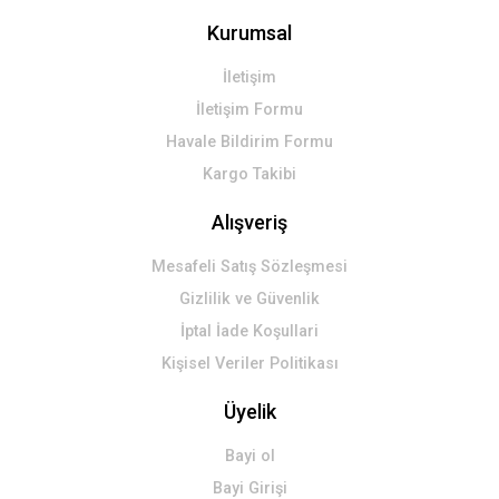
Kurumsal
İletişim
İletişim Formu
Havale Bildirim Formu
Kargo Takibi
Alışveriş
Mesafeli Satış Sözleşmesi
Gizlilik ve Güvenlik
İptal İade Koşullari
Kişisel Veriler Politikası
Üyelik
Bayi ol
Bayi Girişi