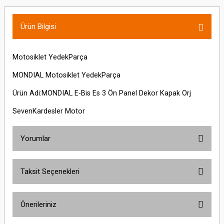
Ürün Bilgisi
Motosiklet YedekParça
MONDIAL Motosiklet YedekParça
Ürün Adi:MONDIAL E-Bis Es 3 Ön Panel Dekor Kapak Orj
SevenKardesler Motor
Yorumlar
Taksit Seçenekleri
Bu ürüne ilk yorumu siz yapın!
Önerileriniz
Yorum Yaz