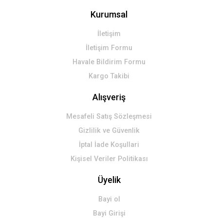
Kurumsal
İletişim
İletişim Formu
Havale Bildirim Formu
Kargo Takibi
Alışveriş
Mesafeli Satış Sözleşmesi
Gizlilik ve Güvenlik
İptal İade Koşullari
Kişisel Veriler Politikası
Üyelik
Bayi ol
Bayi Girişi