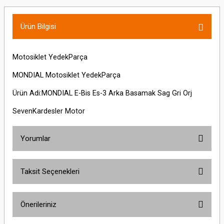
Ürün Bilgisi
Motosiklet YedekParça
MONDIAL Motosiklet YedekParça
Ürün Adi:MONDIAL E-Bis Es-3 Arka Basamak Sag Gri Orj
SevenKardesler Motor
Yorumlar
Taksit Seçenekleri
Bu ürüne ilk yorumu siz yapın!
Önerileriniz
Yorum Yaz