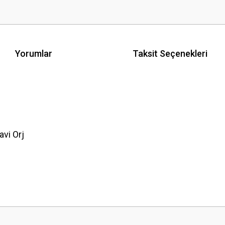
Yorumlar
Taksit Seçenekleri
vi Orj
 yetersiz gördüğünüz noktaları öneri formunu kullanarak tarafımıza iletebilirsini
Bu ürüne ilk yorumu siz yapın!