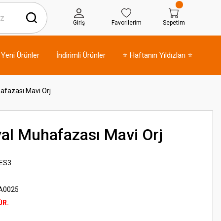
Giriş
Favorilerim
Sepetim
Yeni Ürünler
İndirimli Ürünler
⭐ Haftanın Yıldızları ⭐
hafazası Mavi Orj
yal Muhafazası Mavi Orj
 ES3
A0025
ÜR.