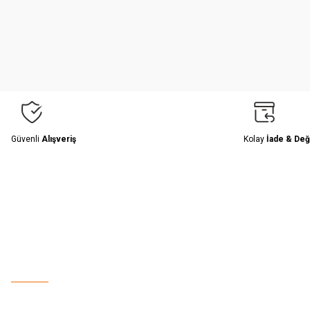
Ürün resmi kalitesiz, bozuk veya görüntülenemiyor.
Ürün açıklamasında eksik bilgiler bulunuyor.
Ürün bilgilerinde hatalar bulunuyor.
Ürün fiyatı diğer sitelerden daha pahalı.
Bu ürüne benzer farklı alternatifler olmalı.
Güvenli
Alışveriş
Kolay
İade & Değ