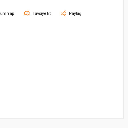
rum Yap
Tavsiye Et
Paylaş