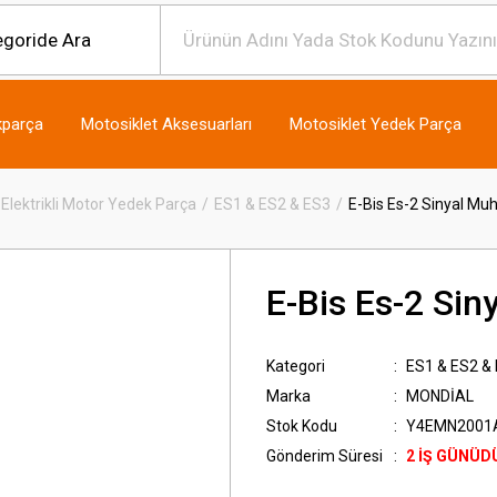
kparça
Motosiklet Aksesuarları
Motosiklet Yedek Parça
Elektrikli Motor Yedek Parça
ES1 & ES2 & ES3
E-Bis Es-2 Sinyal Mu
E-Bis Es-2 Sin
Kategori
ES1 & ES2 &
Marka
MONDİAL
Stok Kodu
Y4EMN2001
Gönderim Süresi
2 İŞ GÜNÜD