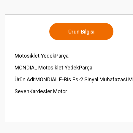
Ürün Bilgisi
Motosiklet YedekParça
MONDIAL Motosiklet YedekParça
Ürün Adi:MONDIAL E-Bis Es-2 Sinyal Muhafazasi Ma
SevenKardesler Motor
Bu ürünün fiyat bilgisi, resim, ürün açıklamalarında ve diğer konularda
Görüş ve önerileriniz için teşekkür ederiz.